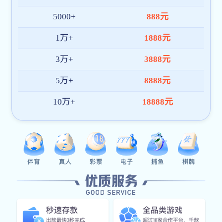
取得领先。
随着比分领先，泰山队开始逐渐掌控比赛节奏。在接下来的
时间里，他们频繁组织进攻，不断威胁申花的大门。特别是
在第30分钟时，一次精彩配合让对方守门员疲于奔命，再次
为球队增加了一分。这种连绵不断的攻击波让申花难以招
架。
虽然申花在下半场进行了调整，并试图扭转局势，但泰山队
并没有给他们太多机会。相反，在后续时间内，他们再次抓
住机会，将比分扩大到4-1。这一系列精彩瞬间，使得整场比
赛充满了戏剧性与悬念，吸引了全场观众的目光。
2、团队合作与个人英雄主义
在这场比赛中，泰山队展现出了极佳的团队合作精神。每位
球员都明确自己的角色，通过默契配合来实现战术目标。尤