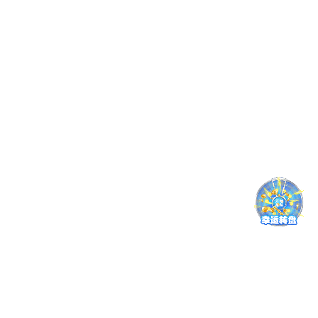
3、赛后反应
赛后，对于这场激动人心的胜利，无论是教练还是队员都给
予高度评价。主教练表示：“这支球队有着无限潜力，我们需
要继续保持这样的状态。”他认为，在面对压力时能够冷静处
理问题，是一个成熟团队的重要标志。同时，他也指出，全
队上下要总结经验，不断完善技战术水平，以便在未来更好
地迎接挑战。
而对于表现突出的两名球员，媒体纷纷给予赞誉。评论员表
示：“塞尔吉尼奥和法比奥无疑是本场比赛中的英雄，他们不
仅有出色个人表现，更重要的是推动整个团队向前发展。”这
种积极评价进一步激励着全体队员，全力以赴备战接下来的
赛事。
与此同时，广大球迷也通过社交媒体表达了他们对球队逆转