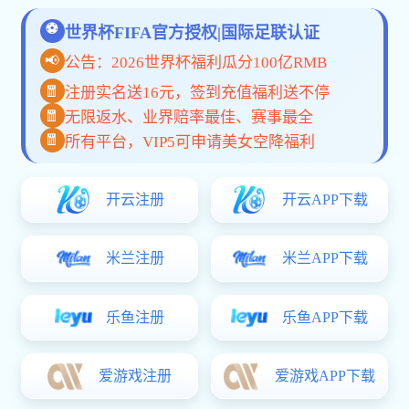
下载APP
国安逆转铜梁龙3分钟连入两球塞尔吉
尼奥法比奥双双破门再度领先
2026-06-11 13:06
阅读 25 次