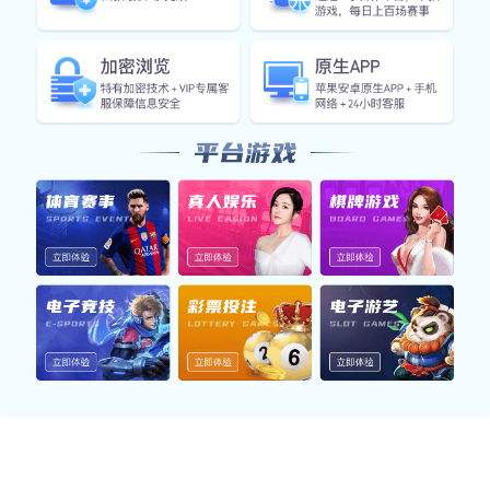
2、关键球员发挥
本场比赛中，塞尔吉尼奥与法比奥无疑是最闪耀的明星。首
先，塞尔吉尼奥展现出了卓越的个人技术，他不仅在前锋线
上灵活跑位，而且具备出色的射门能力。在逆转的那几分钟
内，他抓住机会完成破门，为球队扭转局势立下赫赫战功。
他凭借敏锐的嗅觉和扎实的基本功，让对方门将毫无反应。
法比奥同样表现不俗，他不仅仅是一名攻击手，更是一名全
能型选手。在防守端，他积极回追帮助后卫，而在进攻时又
能够迅速插上助攻。第二个进球正是他与队友之间默契配合
所带来的结果，这种团队协作精神恰恰是赢得胜利的重要因
素之一。
此外，两位球员对于比赛节奏把控能力也十分突出。在落后
的情况下，他们没有急于求成，而是耐心寻找机会，并最终
完成了精彩逆转。这种心理素质为年轻球员树立了榜样，是
他们继续成长的重要动力。