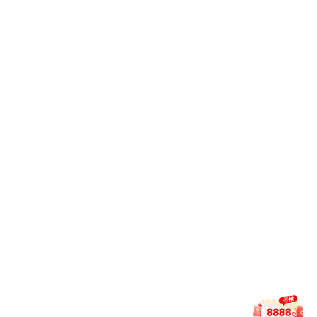
善。首先，加强与媒体平台之间的沟通协调至关重要。赛事
组织方需提前规划并确保赛事信息及时准确地传递给观众，
包括确定合适且可靠的视频转播渠道，以便于最大程度地满
足广大球迷需求。
其次，可以考虑利用新兴技术，比如增强现实（AR）或虚拟
现实（VR），为用户提供更好的观看体验。这些技术可以帮
助弥补传统转播方式可能存在的一些不足，让观众即使身处
异地依然能够感受到现场氛围，提高参与感和沉浸感。
最后，加强社区建设也是改善方向之一。可以借助社交媒体
建立更紧密的互动关系，让粉丝能够直接参与到活动中来，
例如举办线上讨论会、投票活动等，使他们感觉自己是其中
一部分，这样既增加了用户粘性，也促进了产品宣传效果。
总结：
综上所述，此次FIBA3x3资格赛全网无直播的问题暴露出了