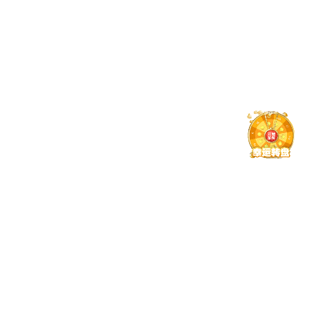
而，没有直播意味着他们付出的努力无法被广泛传播，这无
疑是对他们的一种打击。
其次，从经济角度来看，赛事缺乏直播可能导致赞助商与广
告商对于该项目投资意愿下降。如果没有足够观众关注，该
项目将难以吸引更多资金投入，从而影响其未来的发展潜
力。此外，这也可能使得一些优秀球队因缺乏曝光而错失合
作机会，对整个生态链造成负面冲击。
最后，从长远来看，此次事件还有可能降低公众对这项运动
乃至整个国际篮联活动的关注度。当关键比赛不能及时传达
给粉丝时，会影响粉丝群体的发展及其忠诚度，因此必须认
真看待这一问题，以免造成更大范围内的不良后果。
4、未来改进建议
为了避免类似事件再次发生，各方应积极采取措施进行改