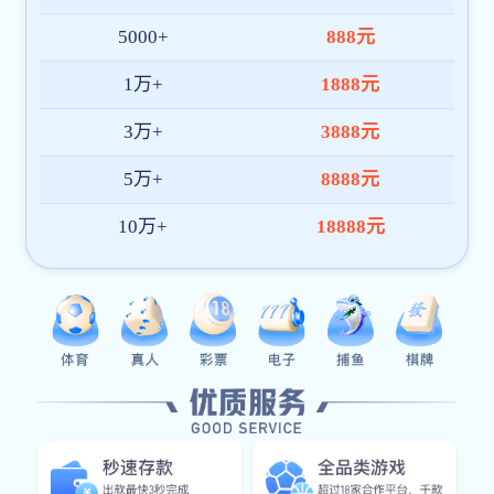
人喜爱的项目，其竞技性和观赏性都得到了极大的提升。
此外，FIBA3x3资格赛不仅仅是一场比赛，它承载着各国篮
球文化的交流与碰撞。在这个过程中，各支球队通过竞争增
进友谊，并向世界展示自己的风采。因此，这样一个重要的
国际赛事，其转播问题自然备受瞩目。
然而，正因其重要性，当球迷发现无法观看这一盛事时，他
们的不满情绪也随之上升。这不仅关乎个人观赛体验，也涉
及到对整个体育文化传播的影响。
2、球迷的期待
随着互联网技术的发展，在线直播已成为现代体育赛事观赏
的一种主流方式。尤其是在疫情期间，传统现场观赛受到限
制，更多球迷选择通过网络观看比赛以满足他们对体育竞技
的热爱。因此，在FIBA3x3资格赛即将开幕之际，球迷们对