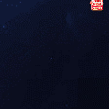
处于低迷状态，不仅会影响观
康发展，以吸引更多关注和支
涉及多方面。从技术和战略到
，都能根据自身特点进行调
律的重要机会。从中我们可以
。在未来，我们期待看到更多