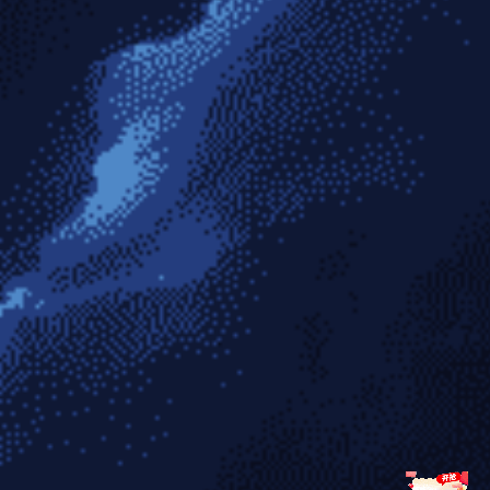
们追求控球率和高位逼抢，通
到有效执行，因此常常被对手
控制力和前锋线威胁，而南通则
。这使得南通难以突破困境，实
较强冲击力和终结能力，而南
置的不平衡加剧了双方之间的竞
满悬念，也反映出不同俱乐部发
注自身建设，不断提升综合实