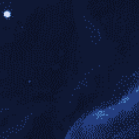
之间存在显著差异。连云港队采取的是积极主动的攻势足球，他
而南通队则相对保守，更倾向于防守反击，但这种策略并没有得
队也有所不同。连云港通常采用442或433阵型，以增强中场
样的防守阵型来确保后防稳固，却忽视了如何提高攻击效率的问题
支球队核心选手之间也有明显差距。连云港的一些关键角色拥有
是创造机会，也难以完成最终转化。因此，这种技战术与人员配
联赛意义
球”与“南通零进”的情况而变得更加引人注目。这不仅令赛事充
事件对于其他参赛球队来说也是一种警示，各个俱乐部需更加关