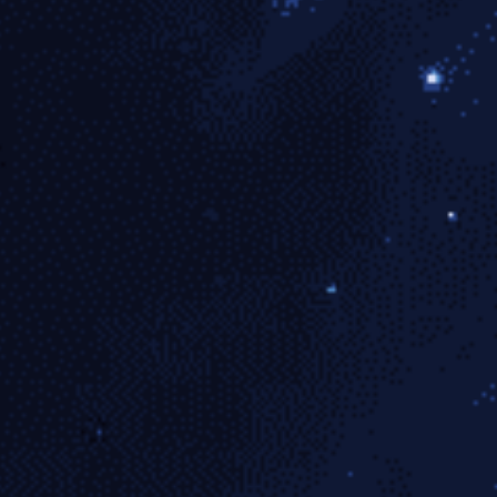
从技战术角度看，两支球队
过不断施压迫使对方犯错。
控制节奏。
此外，在阵型选择上，两支球
可能依赖于541或532这
现有效进攻。
再者，从个人能力来看，两
通缺少这样的“杀手”，即便
争劣势。
4、本赛季苏超
本赛季苏超联赛因“连云港进
展的阶段性差异。同时，此