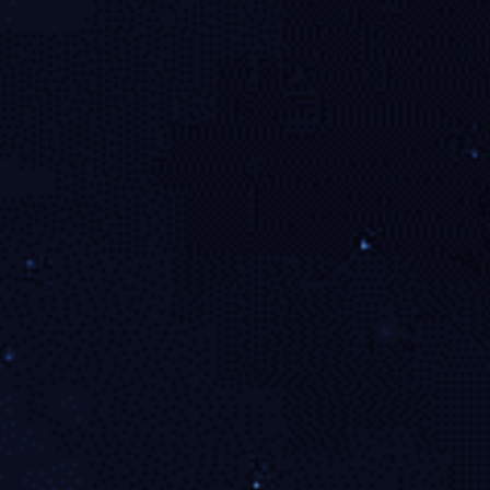
下一篇
K图拉姆独自训练能否及时复出助