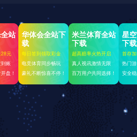
文
云港队以出色的表现获得了进球，而南通队却成为了唯一未能进
也让人们对南通队的战术安排、球员状态以及心理素质产生了诸
比赛结果分析连云港队的优势；其次，探讨南通队未进球原因及
事件对整个苏超联赛的意义。通过这些方面，希望能够更全面地
强劲表现
令人瞩目的实力与稳定性。他们的攻防体系相对完善，前场攻击
攻。这种综合实力使得他们在面对各支球队时都能保持较高水平
比赛中的配合默契程度极高，这不仅体现在传递上，更是在跑位
，为射门创造良机。此外，球队内有若干名技术出众且经验丰富
球员树立榜样。