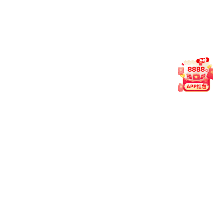
的画面，无疑将成为未来赛季的一大亮点。
此外，两位选手均具备强大的心理素质，即使面对压力，他
们依然能够冷静处理各种复杂局面。这种能力不仅来自个人
经验，更源自对于胜利的不懈追求。当他们一起站在赛场中
心的时候，相信所有人都会感受到那份震撼，以及即将在历
史上留名的不凡气质！
总结：
综上所述，若卢卡·东契奇真的加盟洛杉矶湖人，与勒布朗·詹
姆斯组成双核阵容，无疑将为NBA注入新的活力。他们不仅
能以各自独特风格互补，还能通过长期磨合打造出令人瞩目
的默契，为团队赢得更多胜利。未来赛季，我们有理由相信
这对组合必定会共同谱写属于自己的绝杀传奇！
总之，无论是从个体技术、团队合作还是战术创新来看，都
使我们对这种组合充满期待。在篮球这个充满激情与荣耀的