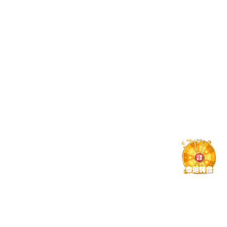
3、战术体系的新变化
如果东契奇加盟湖人，无疑会对球队战术体系产生深远影
响。在过去几个赛季中，我们看到詹姆斯主导进攻，而加入
东契奇之后，很可能会出现双核心模式。这意味着湖人在进
攻端将拥有更多选择，可以根据不同情况灵活调整战术，从
而打乱对手防线。
例如，当比赛进入关键阶段时，教练可以选择让詹姆斯持球
突破，同时让东契奇拉开空间进行外线投射，这样即可充分
利用二人的优势。此外，这种双核心策略还有助于减轻詹姆
斯身上的负担，使他能够更好地保持体能，并随时准备在关
键时刻爆发。
同时，在防守端，两位优秀选手也能够相互支援，共同承担
起防守责任。考虑到他们各自擅长的位置不同，可以针对不